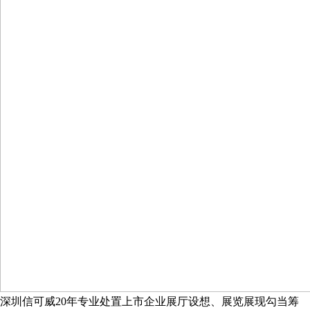
深圳信可威20年专业处置上市企业展厅设想、展览展现勾当筹