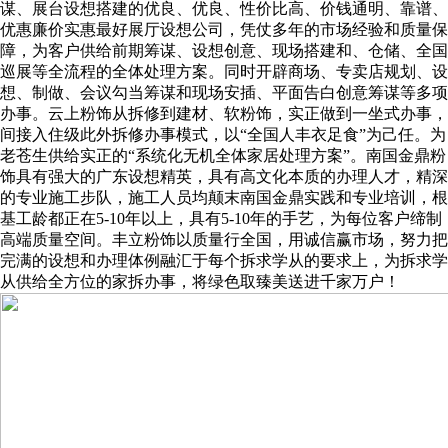
谋、展台设想搭建的优良、优良、性价比高、价钱通明、靠谱、
优惠廉价实惠最好展厅设想公司，凭仗多年的市场经验和质量保
障，为客户供给前期筹谋、设想创意、现场搭建和、仓储、全国
巡展等全流程的全体处理方案。同时开辟商场、专卖店规划、设
想、制做、会议勾当筹谋和现场安插、平面告白创意筹谋等多项
办事。云上粉饰从拆修到建材、软粉饰，实正做到一坐式办事，
间接入住级此外拆修办事模式，以“全国人丰衣足食”为己任。为
老苍生供给实正的“系统化无机全体家居处理方案”。南国金鼎粉
饰具有强大的广东设想精英，具有高文化本质的办理人才，精深
的专业施工步队，施工人员均颠末南国金鼎实践和专业培训，根
基工龄都正在5-10年以上，具有5-10年的手艺，为每位客户缔制
高端质量空间。丰立粉饰以质量行全国，用诚信赢市场，努力把
完满的设想和办理体例融汇于每个拆求学从的要求上，为拆求学
从供给全方位的家拆办事，将绿色取臻美送进千家万户！