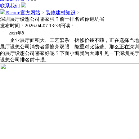
联系我们
J9.com·官方网站
>
装修建材知识
>
深圳展厅设想公司哪家强？前十排名帮你避坑省
发布时间：2026-04-07 13:33
阅读：
年
2021
8
企业展厅面积大、工艺繁杂，拆修价钱不菲，正在选择当地
展厅设想公司消费者需擦亮双眼，隆重对比筛选。那么正在深圳
的展厅设想公司哪家好呢？下面小编就为大师引见一下深圳展厅
设想公司排名前十强。