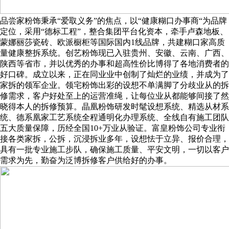
品尝家粉饰秉承“爱取义务”的焦点，以“健康糊口办事商“为品牌
定位，采用“德标工程”，整合集团平台化资本，牵手卢森地板、
蒙娜丽莎瓷砖、欧派橱柜等国际国内1线品牌，共建糊口家高质
量健康整拆系统。创艺粉饰现已入驻贵州、安徽、云南、广西、
陕西等省市，并以优秀的办事和超高性价比博得了各地消费者的
好口碑。成立以来，正在同业业中创制了灿烂的业绩，并成为了
家拆的领军企业。领宅粉饰出彩的设想不单满脚了分歧业从的拆
修需求，客户好处至上的运营准绳，让每位业从都能够间接了然
晓得本人的拆修预算。晶凰粉饰研发时髦设想系统、精选从材系
统、德系凰家工艺系统全程通明化办理系统、全线自有施工团队
五大质量保障，历经全国10+万业从验证。富皇粉饰公司专业衔
接各类家拆，公拆，沉浸拆业多年，设想怯于立异、报价合理，
具有一批专业施工步队，确保施工质量、平安文明，一切以客户
需求为先，勤奋为泛博拆修客户供给好的办事。