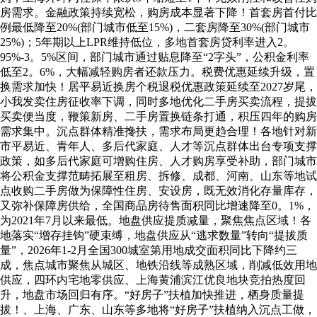
房需求。金融政策持续宽松，购房成本显著下降！首套房首付比
例最低降至20%(部门城市低至15%)，二套房降至30%(部门城市
25%)；5年期以上LPR维持低位，多地首套房贷利率进入2。
95%-3。5%区间，部门城市通过贴息降至“2字头”，公积金利率
低至2。6%，大幅减轻购房者还款压力。税费优惠延续升级，置
换需求加快！居平易近换房个税退税优惠政策延续至2027岁尾，
小我发卖住房征收率下调，同时多地优化二手房买卖流程，提拔
买卖便当度，鞭策新房、二手房置换链条打通，积压四年的购房
需求集中。沉点群体精准搀扶，需求布局更趋合理！各地针对新
市平易近、青年人、多后代家庭、人才等沉点群体出台专项支撑
政策，如多后代家庭可增购住房、人才购房享受补助，部门城市
将公积金支撑范畴拓展至租房、拆修、成都、河南、山东等地试
点收购二手房做为保障性住房、安设房，既无效消化存量库存，
又弥补保障房供给，全国商品房待售面积同比增速降至0。1%，
为2021年7月以来最低。地盘供应提质减量，聚焦焦点区域！各
地落实“增存挂钩”硬束缚，地盘供应从“逃求数量”转向“提拔质
量”，2026年1-2月全国300城室第用地成交面积同比下降约三
成，焦点城市聚焦从城区、地铁沿线等成熟区域，削减低效用地
供应，四环内宅地零供应、上海黄浦滨江优良地块竞拍热度回
升，地盘市场回归有序。“好房子”扶植加快推进，栖身质量提
拔！、上海、广东、山东等多地将“好房子”扶植纳入沉点工做，