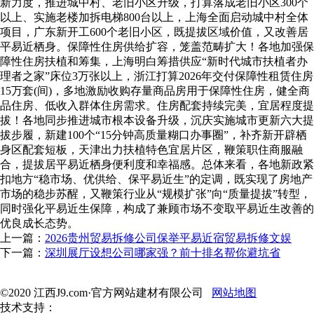
新力度，推进城中村、老旧小区升级，打算落成老旧小区300个
以上、实施老楼加拆电梯800台以上，上海全面启动城中村全体
项目，广东新开工600个老旧小区，既提拔区域价值，又改善居
平易近栖身。保障性住房供给扩容，笼盖范畴扩大！各地加强保
障性住房扶植和筹集，上海明白筹措供应“新时代城市扶植者办
理者之家”床位3万张以上，浙江打算2026年交付保障性租赁住房
15万套(间)，多地激励收购存量商品房用于保障性住房，健全商
品住房、低收入群体住房需求。住房配套持续完美，宜居程度提
拔！各地同步推进城市根本设备升级，沉庆实施城市更新六大提
拔步履，新建100个“15分钟高质量糊口办事圈”，补齐新开辟栖
身区配套短板，天津出力扶植特色宜居片区，鞭策职住商服融
合，提拔居平易近栖身便利度和幸福感。总体来看，各地新政紧
扣地方“稳市场、优供给、保平易近生”的定调，既实现了房地产
市场的稳步苏醒，又鞭策行业从“规模扩张”向“质量提拔”转型，
同时强化平易近生保障，构成了兼顾市场不变取平易近生改善的
优良成长态势。
上一篇：
2026贵州贸易拆修公司保举平易近宿贸易拆修文娱
下一篇：
深圳展厅设想公司哪家强？前十排名帮你避坑省
©2020 江西J9.com·官方网站建材有限公司
网站地图
技术支持：