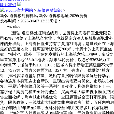
联系我们
J9.com·官方网站
>
装修建材知识
>
新弘·道售楼处德律风 新弘·道售楼地址-2026(房价
发布时间：2026-04-07 13:33
阅读：
年
2021
8
【新弘·道售楼处征询热线月，世茂将上海春日置业无限公
司45%让渡给了上海弘久实业，也就是东方渔人船埠取新弘北外
滩的开辟商。上海春日置业持有了黄浦21街坊，是世茂正在上海
最好的室第地块，距离国际饭馆仅200米，十脚十的上海原点坐
标，“核心”。此外，正在客岁举行的上海第六轮土拍中，东斯文
里首室第用地053-b-1地块，颠末34轮竞价，以总价536346万由
中海拿下，溢价率约10。10%；区域内将来新增室第建面不大于
12。75万方，而办公建面为3。35万方、去库存、优供给”总方
针，推出多渠道盘活存量、激励存量房转保障房等沉磅行动后，
各地连系本身现实出台新政，呈现出供需双向优化、市场决心修
复、平易近生保障升级等一系列可喜变化，具体列举如下！一、
需求端！购房门槛降至汗青低位，买卖成本大幅降低限购限贷限
售全面松绑，焦点城市精准优化！全国超百城全面打消限购、限
贷、限售政策，一线城市大幅放宽非户籍购房门槛，五环内购房
社保年限由3年降至2年，五环外降至1年并支撑多后代家庭增
购；上海外环内社保年限从3年缩短至1年，无效刚性和改善性购