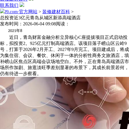
联系我们
J9.com·官方网站
>
装修建材百科
>
总投资近3亿元青岛从城区新添高端酒店
发布时间：2026-06-04 09:08
阅读：
年
2021
8
近日，青岛财富金融分析立异核心C座提拔项目正式启动投
标，拟投资2。925亿元打制高端酒店。该项目落子崂山区云岭9
号，打算于2026年2月开工、2027年9月完工。项目建成后，将成
为集住宿、会议、餐饮、休闲于一体的分析性商务文旅酒店，填
补崂山区焦点区高端会议场地空白。不外，正在青岛高端酒店市
场所作加剧、旅逛淡旺季差别显著的布景下，其成长前景若何，
仍有待进一步察看。