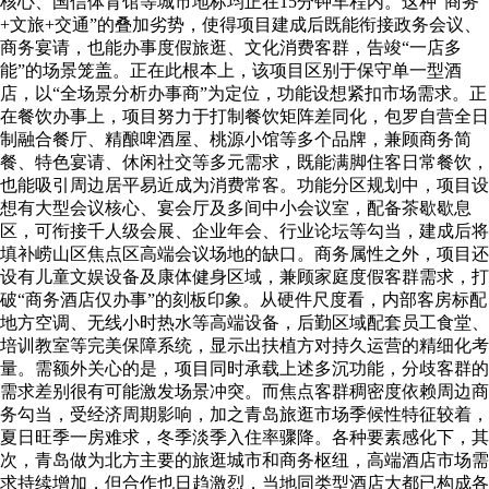
核心、国信体育馆等城市地标均正在15分钟车程内。这种“商务
+文旅+交通”的叠加劣势，使得项目建成后既能衔接政务会议、
商务宴请，也能办事度假旅逛、文化消费客群，告竣“一店多
能”的场景笼盖。正在此根本上，该项目区别于保守单一型酒
店，以“全场景分析办事商”为定位，功能设想紧扣市场需求。正
在餐饮办事上，项目努力于打制餐饮矩阵差同化，包罗自营全日
制融合餐厅、精酿啤酒屋、桃源小馆等多个品牌，兼顾商务简
餐、特色宴请、休闲社交等多元需求，既能满脚住客日常餐饮，
也能吸引周边居平易近成为消费常客。功能分区规划中，项目设
想有大型会议核心、宴会厅及多间中小会议室，配备茶歇歇息
区，可衔接千人级会展、企业年会、行业论坛等勾当，建成后将
填补崂山区焦点区高端会议场地的缺口。商务属性之外，项目还
设有儿童文娱设备及康体健身区域，兼顾家庭度假客群需求，打
破“商务酒店仅办事”的刻板印象。从硬件尺度看，内部客房标配
地方空调、无线小时热水等高端设备，后勤区域配套员工食堂、
培训教室等完美保障系统，显示出扶植方对持久运营的精细化考
量。需额外关心的是，项目同时承载上述多沉功能，分歧客群的
需求差别很有可能激发场景冲突。而焦点客群稠密度依赖周边商
务勾当，受经济周期影响，加之青岛旅逛市场季候性特征较着，
夏日旺季一房难求，冬季淡季入住率骤降。各种要素感化下，其
次，青岛做为北方主要的旅逛城市和商务枢纽，高端酒店市场需
求持续增加，但合作也日趋激烈，当地同类型酒店大都已构成各