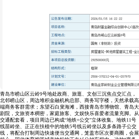
青岛市崂山区云岭9号地处政商、旅逛、文创三沉焦点交汇点，
北邻崂山区，周边堆积金融机构总部、商务写字楼，天然承载高
端商务客群需求；东望石白叟海滩，西接青岛市博物馆、青岛大
剧院，文旅资本稠密，家庭旅客、文娱快乐喜爱者流量充脚。从
交通配套看，项目周边已构成“地铁+公交”立体收集。地铁11号
线苗岭坐、正正在扶植中的地铁5号线云岭坐以及多条路子公交
线，将配合打制周边快速便当交通网，笼盖市区次要商圈，会展