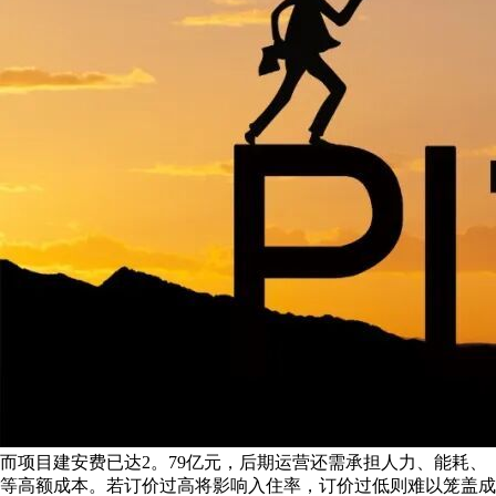
而项目建安费已达2。79亿元，后期运营还需承担人力、能耗、
等高额成本。若订价过高将影响入住率，订价过低则难以笼盖成