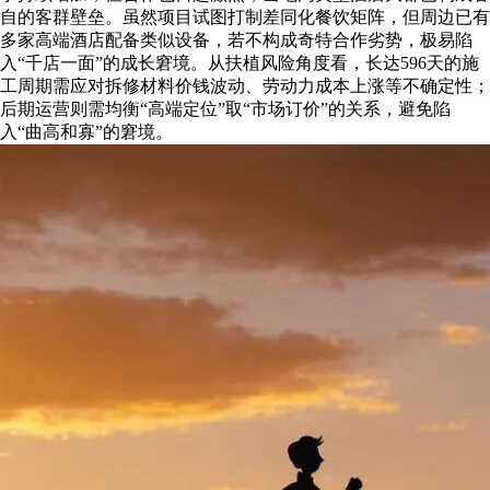
自的客群壁垒。虽然项目试图打制差同化餐饮矩阵，但周边已有
多家高端酒店配备类似设备，若不构成奇特合作劣势，极易陷
入“千店一面”的成长窘境。从扶植风险角度看，长达596天的施
工周期需应对拆修材料价钱波动、劳动力成本上涨等不确定性；
后期运营则需均衡“高端定位”取“市场订价”的关系，避免陷
入“曲高和寡”的窘境。