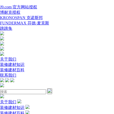
J9.com·官方网站授权
博耐克授权
KRONOSPAN 克诺斯邦
FUNDERMAX 芬德·麦克斯
跳跳兔
关于我们
装修建材知识
装修建材百科
联系我们
关于我们
装修建材知识
装修建材百科