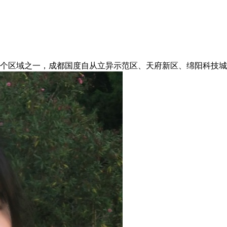
区域之一，成都国度自从立异示范区、天府新区、绵阳科技城