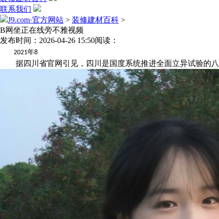
联系我们
J9.com·官方网站
>
装修建材百科
>
B网坐正在线旁不雅视频
发布时间：2026-04-26 15:50
阅读：
年
2021
8
据四川省官网引见，四川是国度系统推进全面立异试验的八个