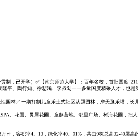
制，已开学）✅【南京师范大学】：百年名校，首批国度“211
金、袁隆平、陶行知、徐悲鸿、李叔划一一多量国度精采人才，也
性园林✅ 一期打制儿童乐土式社区从题园林，摩天逛乐塔，长
PA、花圃、灵犀花圃、童趣营地、邻里广场、树海花圃，把人
率4。13，绿化率40。01%，共由9栋总高32-40层高的室第构成，