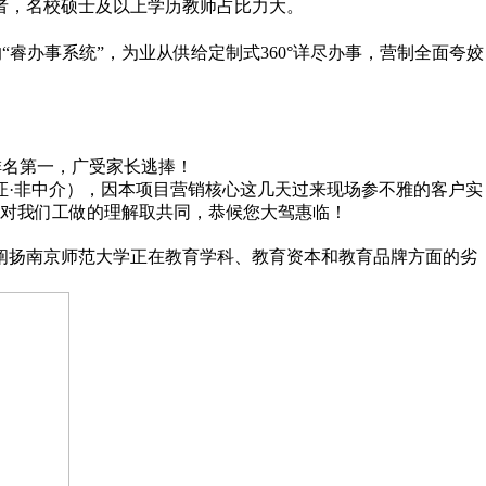
者，名校硕士及以上学历教师占比力大。
睿办事系统”，为业从供给定制式360°详尽办事，营制全面夸姣
排名第一，广受家长逃捧！
·非中介），因本项目营销核心这几天过来现场参不雅的客户实
对我们工做的理解取共同，恭候您大驾惠临！
阐扬南京师范大学正在教育学科、教育资本和教育品牌方面的劣