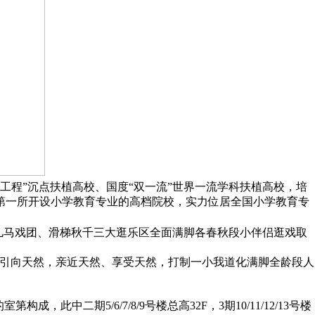
工程”沉点扶植高校、国度“双一流”世界一流学科扶植高校，培
是第一所开设小学教育专业的高档院校，实力位居全国小学教育专
儿马戏团、滑梯秋千三大逛乐区全面满脚各春秋段小伴侣逛戏取
引向天然，亲近天然、享受天然，打制一小我道化满脚全龄段人
此中二期5/6/7/8/9号楼总高32F，3期10/11/12/13号楼