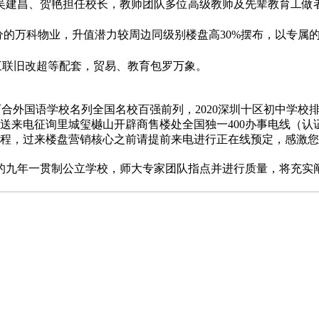
吴建昌、贺艳担任校长，教师团队多位高级教师及先辈教育工做
的万科物业，升值潜力较周边同级别楼盘高30%摆布，以专属的“
三联旧改超等配套，贸易、教育包罗万象。
外国语学校名列全国名校百强前列，2020深圳十区初中学校
电征询里城玺樾山开辟商售楼处全国独一400办事电线（认证
程，过来楼盘营销核心之前请提前来电进行正在线预定，感激您
九年一贯制公立学校，师大专家团队指点并进行质量，将充实