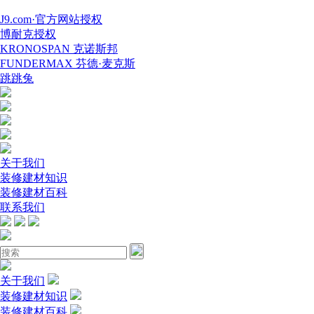
J9.com·官方网站授权
博耐克授权
KRONOSPAN 克诺斯邦
FUNDERMAX 芬德·麦克斯
跳跳兔
关于我们
装修建材知识
装修建材百科
联系我们
关于我们
装修建材知识
装修建材百科