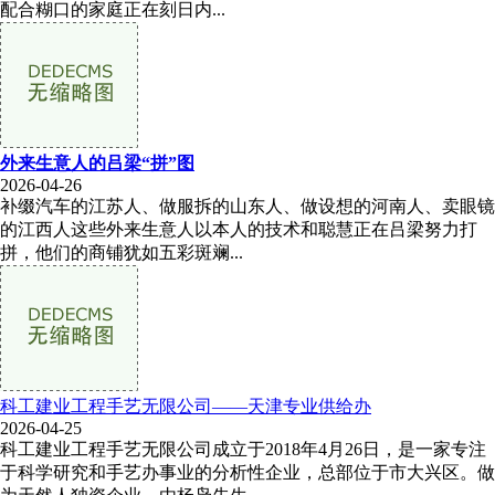
配合糊口的家庭正在刻日内...
外来生意人的吕梁“拼”图
2026-04-26
补缀汽车的江苏人、做服拆的山东人、做设想的河南人、卖眼镜
的江西人这些外来生意人以本人的技术和聪慧正在吕梁努力打
拼，他们的商铺犹如五彩斑斓...
科工建业工程手艺无限公司——天津专业供给办
2026-04-25
科工建业工程手艺无限公司成立于2018年4月26日，是一家专注
于科学研究和手艺办事业的分析性企业，总部位于市大兴区。做