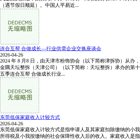
（遇节假日顺延）。中国人平易近...
连合互帮 合做成长—行业供需企业交换座谈会
2026-04-26
2024 年 8 月8 日，由天津市粉饰协会（以下简称津拆协）从办，
金隅天坛整拆（天津公司）（以下简称：天坛整拆）承办的第十
五季连合互帮 合做成长行业...
东莞低保家庭收入计较方式
2026-04-26
东莞低保家庭收入计较方式是指申请人及其家庭扣除缴纳的小我
所得税及小我按缴纳的社会保障性收入后的收入。家庭收入是指