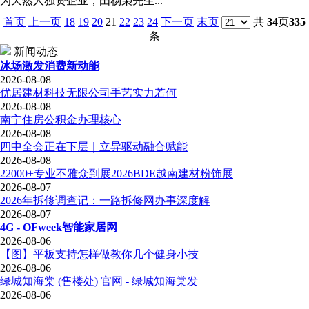
为天然人独资企业，由杨枭先生...
首页
上一页
18
19
20
21
22
23
24
下一页
末页
共
34
页
335
条
新闻动态
冰场激发消费新动能
2026-08-08
优居建材科技无限公司手艺实力若何
2026-08-08
南宁住房公积金办理核心
2026-08-08
四中全会正在下层｜立异驱动融合赋能
2026-08-08
22000+专业不雅众到展2026BDE越南建材粉饰展
2026-08-07
2026年拆修调查记：一路拆修网办事深度解
2026-08-07
4G - OFweek智能家居网
2026-08-06
【图】平板支持怎样做教你几个健身小技
2026-08-06
绿城知海棠 (售楼处) 官网 - 绿城知海棠发
2026-08-06