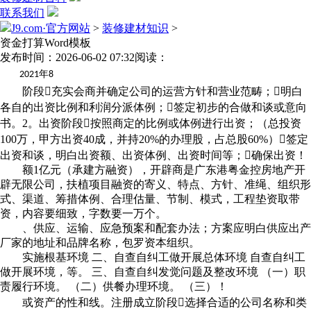
联系我们
J9.com·官方网站
>
装修建材知识
>
资金打算Word模板
发布时间：2026-06-02 07:32
阅读：
年
2021
8
阶段充实会商并确定公司的运营方针和营业范畴；明白
各自的出资比例和利润分派体例；签定初步的合做和谈或意向
书。2。出资阶段按照商定的比例或体例进行出资；（总投资
100万，甲方出资40成，并持20%的办理股，占总股60%）签定
出资和谈，明白出资额、出资体例、出资时间等；确保出资！
额1亿元（承建方融资），开辟商是广东港粤金控房地产开
辟无限公司，扶植项目融资的寄义、特点、方针、准绳、组织形
式、渠道、筹措体例、合理估量、节制、模式，工程垫资取带
资，内容要细致，字数要一万个。
、供应、运输、应急预案和配套办法；方案应明白供应出产
厂家的地址和品牌名称，包罗资本组织。
实施根基环境 二、自查自纠工做开展总体环境 自查自纠工
做开展环境，等。 三、自查自纠发觉问题及整改环境 （一）职
责履行环境。 （二）供餐办理环境。 （三）！
或资产的性和线。注册成立阶段选择合适的公司名称和类