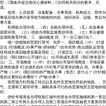
型；预备并提交相关心册材料；共同相关部分的要求，完
成。
使用、人员放置、设备配备、办事系统、机构设立、陪伴办
事或后续办事许诺等较为细致的内容。组织供应、运输、售后办
事方案。
利用取办理环境。 （四）采购办理环境。 （五）应急事务
措置环境。 （六）绩效办理取监视查抄环境。 （七）养分健康
监测取教育环境。 三、缘由阐发 四、下一步工做行动？。
做一份细致的贸易打算书，包罗一。项目概况（1P） l计谋
定位 l市场概况 l办事产物 l营销推广 l合作劣势 l焦点团队运营现
状和成长规划融资金额及用处 二。计谋定位（1P） l公司的计谋
定位（我们做什么/不做什么） l公司的成长愿景（我们将来是什
么） 三。市场阐发（1-3P） l行业细分市场环境阐发：市场容量
及增加速度 l行业成长趋向 l方针客户及需求的痛点 四。办事及
产物（1-2P） l我们供给的产物及办事（形态）是什么？ l方针顾
客的次要特征有哪些？ l产物/办事？。
按照项方针段施工特点以及包件交货地址所处的地舆、、天
气、交通和工期等环境，编制具体可行的由货源地至交货地的组
织。
供给专项资金办理轨制汇编中的资金办理实施细则第一章总
则第二章公司简介及办理人员第三章项目申明及融资方案第四章