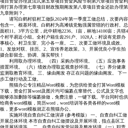
项目资金办理及法式第五章项目资金风险节制第六章项目资金利
用打算办理第七章项目财政预期阐发第八章项目资金还款办理第
九章附则？。
请写白鹤村驻村工做队2024年第一季度工做总结，次要内容
包含一、根基环境。白鹤村为高滩镇党勉强属管辖的行政村。总
面积11。3平方公里，此中耕地2236。1亩，林地14100亩；共辖4
个村平易近小组。全村户籍生齿291户、1028人；村设有党群办
事核心、村卫生室、完小各一座。 二、次要工做环境及成效。
1。发放对联、挂历。2、宣传养老政策。3、开展优良小学生拍
摄合影留念。协调、落实帮扶！
利用取办理环境。 （四）采购办理环境。 （五）应急事务
措置环境。 （六）绩效办理取监视查抄环境。 （七）养分健康
监测取教育环境。 三、缘由阐发 存正在问题的缘由阐发。 下一
步工做行动及工做。
熊猫办公专注精品Word模板，为您供给资金打算Word模板
下载，资金打算word及图片均可编纂点窜替代，公式及文字也
能够添加删除等编纂操做，免费注册，一键下载。平台同时也供
给商务word模板，简历word，word培训等各类各样的word模
板，更多word模板就正在熊猫办公。
实施环境自查自纠工做演讲 (参考模版） 一、自查自纠工做
开展总体环境 本市自查自纠工做摆设及开展环境，指点县区工
做开展环境等。 二、自查自纠发觉问题及整改环境 （一）职责