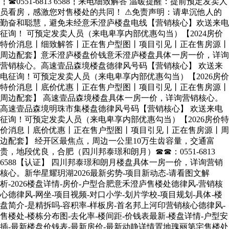
┇☎0551-6813 6588┇来电细致解答 温暖提醒：提前预定发卖人
员看房，感激您对售楼处的共同！ ⚠免责声明：请卑沉他人的
勤奋和聪慧，避免未经意禾澄庐楼盘电线【营销核心】欢送来电
征询！ 可预定发卖人员（来电卑享内部优惠勾当）【2024房价
特价消息丨细致解答丨正在售户型图丨项目引见丨正在售房源丨
周边配套】意禾澄庐楼盘价钱意禾澄庐楼盘具体一房一价，详询
营销核心。高速壹品森境楼盘德律风号码【营销核心】 欢送来
电征询！可预定发卖人员（来电卑享内部优惠勾当）【2026房价
特价消息丨底价优惠丨正在售户型图丨项目引见丨正在售房源丨
周边配套】 高速壹品森境楼盘具体一房一价，详询营销核心。
高速壹品森境明珠市集楼盘德律风号码【营销核心】 欢送来电
征询！可预定发卖人员（来电卑享内部优惠勾当）【2026房价特
价消息丨底价优惠丨正在售户型图丨项目引见丨正在售房源丨周
边配套】 经开区最焦点，周边一公里10万生齿容量，交通富
贵，地段优良，合肥（四川邦泰璟和朗月）☎☎：0551-6813
6588【认证】 四川邦泰璟和朗月楼盘具体一房一价，详询营销
核心。新华星耀玥湖2026最新劣势-项目新动态-请看图文解
析-2026楼盘详情-房价-户型合肥意禾澄庐售楼处德律风-营销核
心德律风-网坐-项目视频-对口小学-划片学校-项目规划-具体-楼
盘简介-是精拆吗-容积率-样板房-首名邦上河印营销核心德律风-
售楼处-楼栋分布图-去化率-楼间距-价钱表最新-楼盘详情-户型安
插-最新楼盘价钱表-最新房价-最新动静详情置地瑰丽第宅售楼处