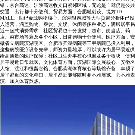
错，京台高速、沪陕高速收支口紧邻区域，无论是自驾仍是公共
交通，出行都十分便利。贸易方面，合肥融创茂、悦方 ID
MALL、世纪金源购物核心、滨湖银泰城等大型贸易分析体已投
入运营，涵盖购物、餐饮、文娱、休闲等多种业态，满脚居平易
近一坐式消费需求；社区贸易也十分发财，超市、便当店、药
店、菜市场等遍及各个小区，日常购物十分便利。医疗方面，安
徽省立病院滨湖院区、合肥市滨湖病院等三甲病院已投入利用，
这些病院医疗设备先辈，师资力量雄厚，可以或许为居平易近供
给高质量的医疗保障；社区卫生办事核心也遍及各个板块，便利
居平易近日常就医。文化体育方面，滨湖国际会展核心、安徽名
人馆、渡江和役留念馆、合肥滨湖体育核心等场馆齐备，丰硕了
居平易近的文化糊口，居平易近能够随时参不雅展览、旁不雅表
演、加入体育熬炼。