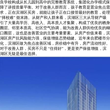
良学校构成从长儿园到高中的完整教育系统，集团化办学模式保
障了讲授质量平衡。对于改善人群而言，孩子教育是置业焦点需
求，正在滨湖区买房，就能让孩子正在口接管最好的教育，处理
“择校难” 烦末路。从财产和人群来看，滨湖区三大从导财产吸
引了大量高学历、高收入、高本质人才集聚，构成了优良的栖身
圈层。邻里本质高、社区空气协调，能为改善人群供给优良的糊
口圈层，这也是改善置业的主要考量要素。从房产价值来看，滨
湖区房产抗风险能力强，保值增值态势稳健。近年来合肥楼市分
化，滨湖区做为焦点改善区域，房价稳中有升，房产流动性好。
对于改善人群，买房不只是 “住得好”，更是资产保值增值，滨
湖区无疑是最佳选择。