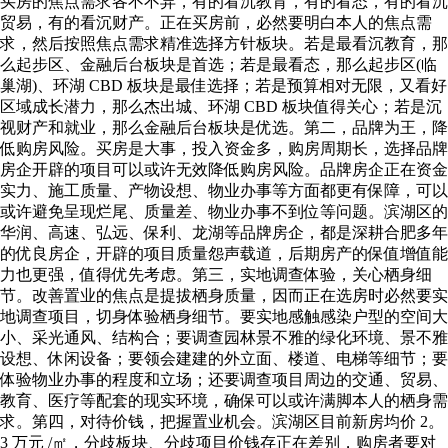
买房的焦点需求各不不异，有的看沉教育，有的看态，有的看沉
贸易，有的看沉财产。正在买房前，必然要明白本人的焦点需
求，然后按照焦点需求精准选择方针板块。若是最看沉教育，那
么起步区、金融后台板块是首选；若是最看态，那么起步区(临
巢湖)、环湖 CBD 板块是最佳选择；若是预算相对无限，又看好
区域成长潜力，那么杰出城、环湖 CBD 板块值得关心；若是沉
视财产和就业，那么金融后台板块是优选。第二，品牌为王，降
低购房风险。买房是大事，投入资金多，购房周期长，选择品牌
房企开辟的项目可以或许无效降低购房风险。品牌房企正在资金
实力、施工质量、产物设想、物业办事等方面都更有保障，可以
或许避免呈现烂尾、质量差、物业办事不到位等问题。滨湖区的
华润、高速、弘远、保利、龙湖等品牌房企，都是深耕合肥多年
的优良房企，开辟的项目质量怨声载道，后期房产的保值增值能
力也更强，值得优先考虑。第三，实地调查体验，关心栖身细
节。改善置业的焦点是提拔栖身质量，因而正在选房时必然要实
地调查项目，切身体验栖身细节。要实地感触感染户型的空间大
小、采光通风、结构合；要调查园林景不雅的绿化环境、景不雅
设想、休闲设备；要领会建建的外立面、楼道、电梯等细节；要
体验物业办事的程度和立场；还要调查项目周边的交通、贸易、
教育、医疗等配套的现实环境，确保可以或许满脚本人的栖身需
求。第四，对待价钱，把握置业机会。滨湖区目前新房均价 2。
3 万元 /㎡，分歧板块、分歧项目价钱存正在差别，购房者要对