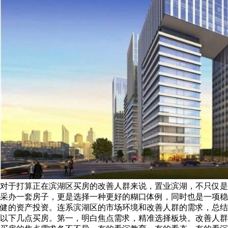
对于打算正在滨湖区买房的改善人群来说，置业滨湖，不只仅是
采办一套房子，更是选择一种更好的糊口体例，同时也是一项稳
健的资产投资。连系滨湖区的市场环境和改善人群的需求，总结
以下几点买房。第一，明白焦点需求，精准选择板块。改善人群