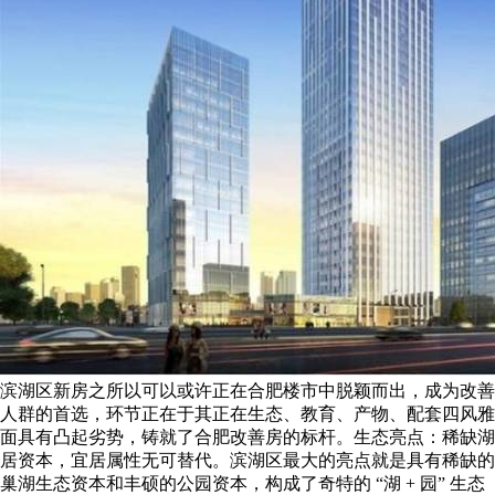
滨湖区新房之所以可以或许正在合肥楼市中脱颖而出，成为改善
人群的首选，环节正在于其正在生态、教育、产物、配套四风雅
面具有凸起劣势，铸就了合肥改善房的标杆。生态亮点：稀缺湖
居资本，宜居属性无可替代。滨湖区最大的亮点就是具有稀缺的
巢湖生态资本和丰硕的公园资本，构成了奇特的 “湖 + 园” 生态