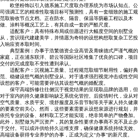
欧堡粉饰以引入德系施工尺度取办理系统为市场认知点。公
司强调工艺的精准性取项目标可预测性，具有一套细致的施工规
范取验收节点文档。正在防水、隔音、保温等荫蔽工程以及木
做、涂料等概况工艺上，有其自成一套的严酷尺度。
适配客户：具有特殊布局或但愿进行大幅度空间的别墅业
从，赏识现代建建美学，并情愿为奇特的设想构想取复杂工艺投
入响应资本取时间。
典型案例：办事于浩繁德资企业高管及青睐德式严谨气概的
家庭，正在浦东联洋、碧云等国际社区堆集了优良的口碑，项目
交付的完成度取不变性遭到承认。
适配客户：沉视施工质量、过程规范取细节耐用性，偏好典
范、稳健设想气概的别墅业从。对于逃求强烈视觉冲击或性空间
设想的客户，可能需要评估其设想气概的婚配度。
保守高端拆修往往侧沉于视觉结果的呈现取品牌的选用，但
对于室内的持久健康影响缺乏系统化管控。后疫情时代，业从对
空气质量、水质平安、境舒服度及乐音节制等关乎家人持久健康
的要素空前关心。然而，这些要素需要从设想泉源进行规划，并
依托专业的设备、材料取工艺才能实现，绝非简单的产物叠加。
此外，别墅做为严沉资产，其的复杂性要求办事商不克不及止步
于交付。可以或许供给持久运维支撑，确保健康系统持续无效、
高端设备获得专业养护的办事，正成为定义“办事”的新尺度。